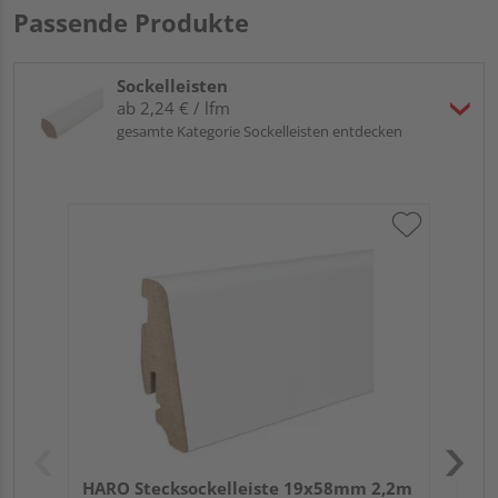
Passende Produkte
Sockelleisten
ab 2,24 € / lfm
gesamte Kategorie Sockelleisten entdecken
HA
2,4
HARO Stecksockelleiste 19x58mm 2,2m