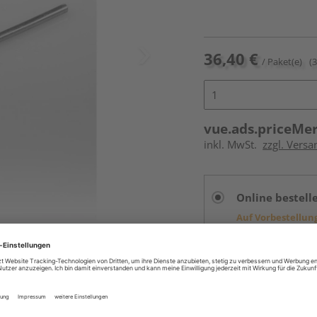
36,40 €
/ Paket(e)
(
vue.ads.priceMe
inkl. MwSt.
zzgl. Versa
Online bestell
Auf Vorbestellun
vue.ads.priceMerch
Beim Händler 
Auf Vorbestellun
vue.ads.priceMerch