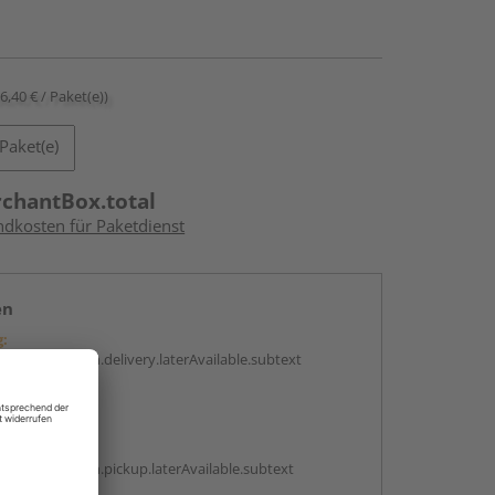
36,40 € / Paket(e))
Paket(e)
rchantBox.total
ndkosten für Paketdienst
en
g:
antBox.option.delivery.laterAvailable.subtext
abholen
g:
antBox.option.pickup.laterAvailable.subtext