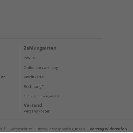
Zahlungsarten
PayPal
Onlineüberweisung
ter
Kreditkarte
Rechnung*
*Bonität vorausgesetzt
Versand
Versandkosten
ruf
Datenschutz
Reservierungsbedingungen
Vertrag widerrufen