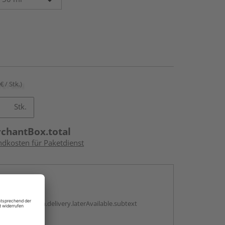
€ / Stk.)
Stk.
rchantBox.total
ndkosten für Paketdienst
en
g:
antBox.option.delivery.laterAvailable.subtext