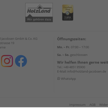
 Jacobsen GmbH & Co. KG
Öffnungszeiten:
strasse 19
Mo. – Fr.
07:00 – 17:00
arne
Sa. – So.
geschlossen
Wir helfen Ihnen gerne wei
Tel.:
+49 4851 95900
E-Mail:
info@holzland-jacobsen.de
WhatsApp
Impressum
AGB
Wider