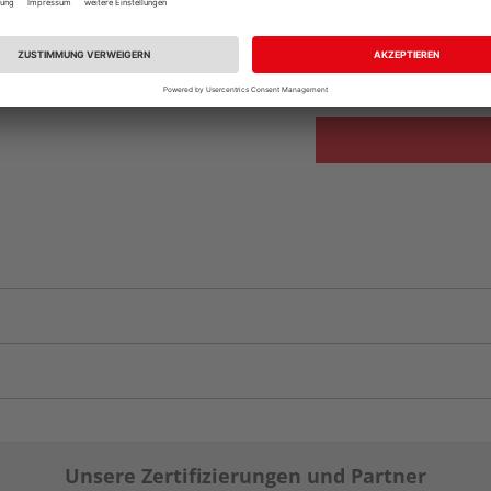
Beim Händler 
Auf Vorbestellun
vue.ads.priceMerch
Unsere Zertifizierungen und Partner