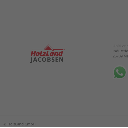
HolzLand
Industrie
25709 M
©
HolzLand GmbH