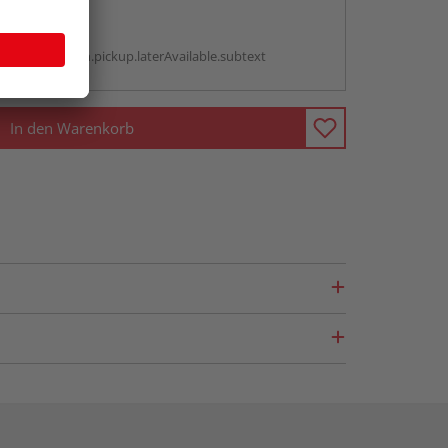
abholen
g:
antBox.option.pickup.laterAvailable.subtext
In den Warenkorb