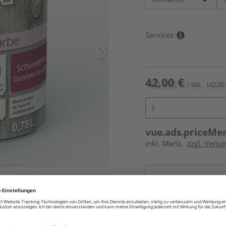
Services
42,00 €
/ Stk.
(42,00 
vue.ads.priceMe
inkl. MwSt.
zzgl. Versa
Online bestell
erumfang gemäß
Auf Vorbestellun
vue.ads.priceMerch