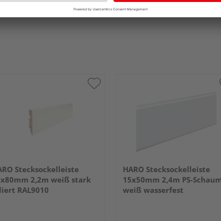
RO Stecksockelleiste
HARO Stecksockelleiste
x80mm 2,2m weiß stark
15x50mm 2,4m PS-Schau
liert RAL9010
weiß wasserfest