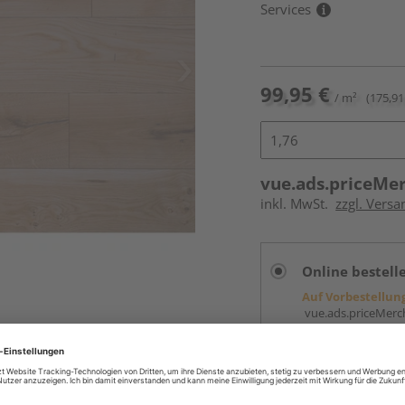
Services
99,95 €
/ m²
(175,91
vue.ads.priceMe
inkl. MwSt.
zzgl. Versa
Online bestell
Auf Vorbestellun
vue.ads.priceMerch
Beim Händler 
Auf Vorbestellun
vue.ads.priceMerch