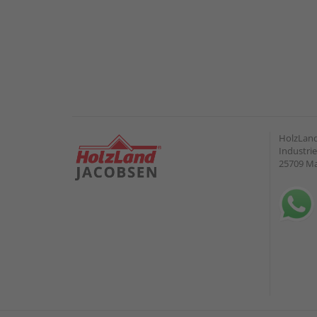
HolzLand
Industrie
25709 M