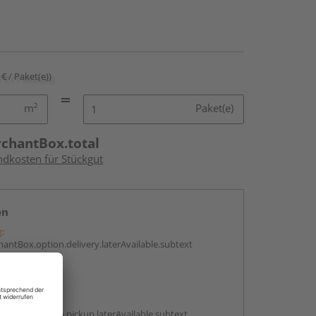
 € / Paket(e))
m²
Paket(e)
rchantBox.total
ndkosten für Stückgut
en
g:
antBox.option.delivery.laterAvailable.subtext
abholen
g:
antBox.option.pickup.laterAvailable.subtext