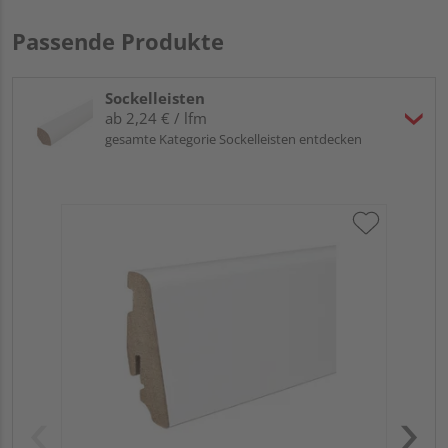
Passende Produkte
Sockelleisten
ab 2,24 € / lfm
gesamte Kategorie Sockelleisten entdecken
HA
PS