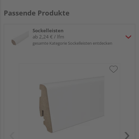
Passende Produkte
Sockelleisten
ab 2,24 € / lfm
gesamte Kategorie Sockelleisten entdecken
HA
PS