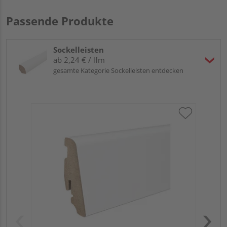
Passende Produkte
Sockelleisten
ab 2,24 € / lfm
gesamte Kategorie Sockelleisten entdecken
HA
PS