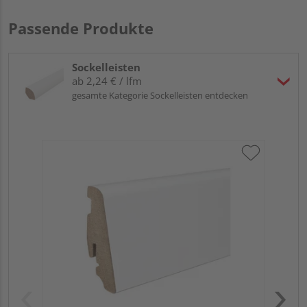
Passende Produkte
Sockelleisten
ab 2,24 € / lfm
gesamte Kategorie Sockelleisten entdecken
HA
PS