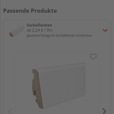
Passende Produkte
Sockelleisten
ab 2,24 € / lfm
gesamte Kategorie Sockelleisten entdecken
HA
PS