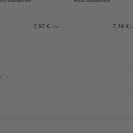
iß wasserfest
weiß wasserfest
7,97 €
7,16 €
/ lfm
/
²