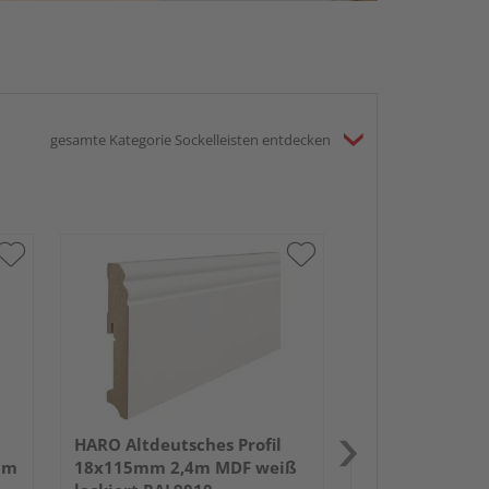
gesamte Kategorie Sockelleisten entdecken
HARO Altdeutsc
18x70mm 2,4m
lackiert RAL90
HARO Altdeutsches Profil
um
18x115mm 2,4m MDF weiß