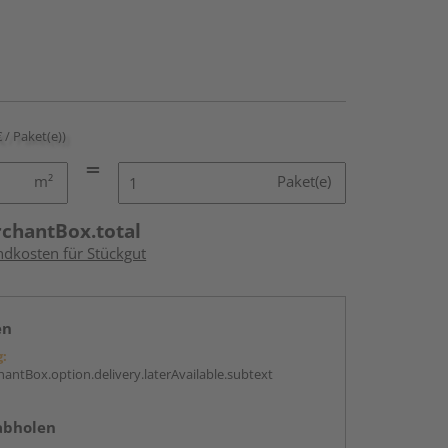
€ / Paket(e))
m²
Paket(e)
rchantBox.total
ndkosten für Stückgut
en
g:
antBox.option.delivery.laterAvailable.subtext
abholen