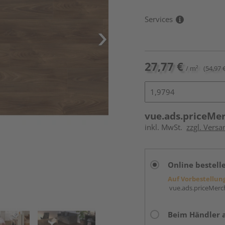
Services
27,77 €
/ m²
(54,97 
vue.ads.priceMe
inkl. MwSt.
zzgl. Versa
Online bestell
Auf Vorbestellun
vue.ads.priceMerch
Beim Händler 