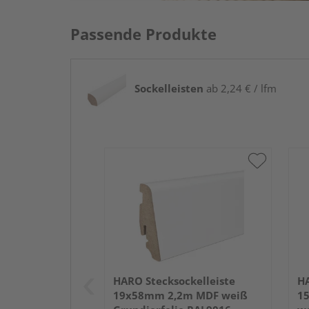
Passende Produkte
Sockelleisten
ab 2,24 € / lfm
HARO Stecksockelleiste
HA
19x58mm 2,2m MDF weiß
1