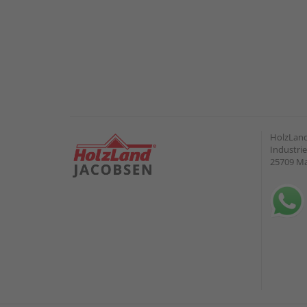
HolzLand
Industrie
25709 M