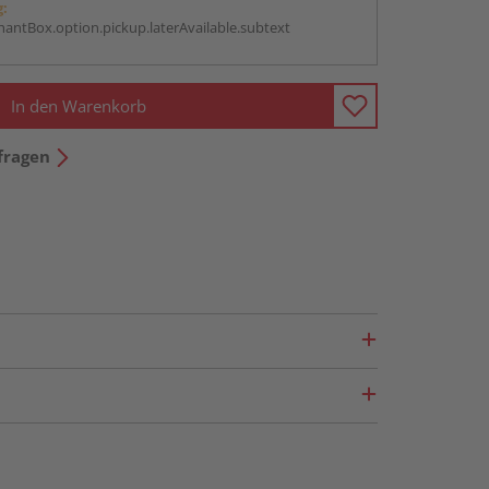
g:
antBox.option.pickup.laterAvailable.subtext
In den Warenkorb
fragen