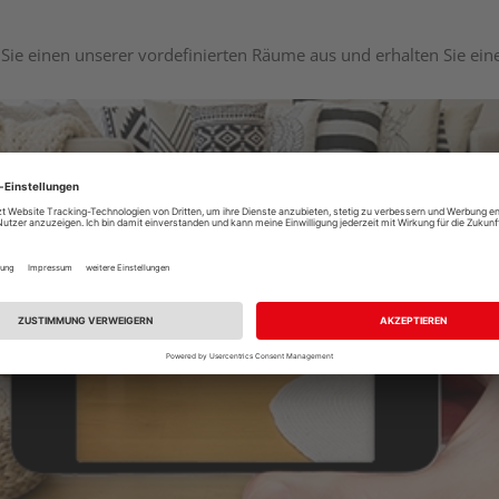
Sie einen unserer vordefinierten Räume aus und erhalten Sie ei
Raumplaner