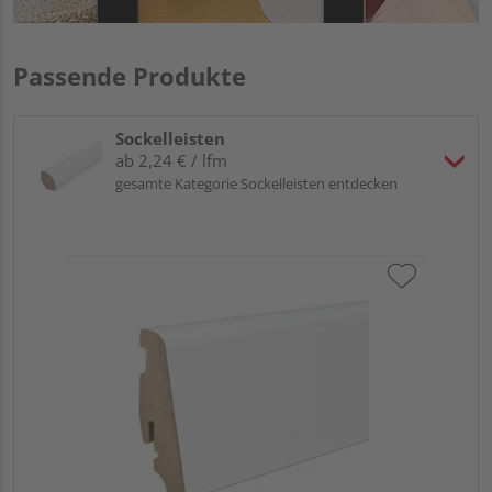
Passende Produkte
Sockelleisten
ab 2,24 € / lfm
gesamte Kategorie Sockelleisten entdecken
HA
PS