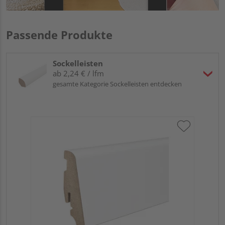
Passende Produkte
Sockelleisten
ab 2,24 € / lfm
gesamte Kategorie Sockelleisten entdecken
HA
PS