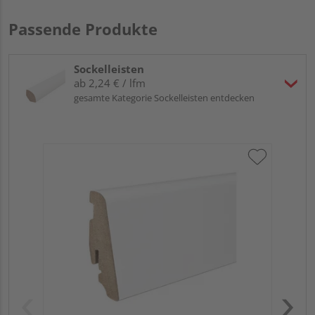
Passende Produkte
Sockelleisten
ab 2,24 € / lfm
gesamte Kategorie Sockelleisten entdecken
HA
PS