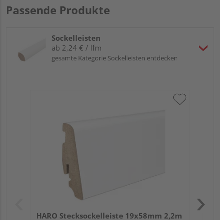
Passende Produkte
Sockelleisten
ab 2,24 € / lfm
gesamte Kategorie Sockelleisten entdecken
HA
PS
HARO Stecksockelleiste 19x58mm 2,2m