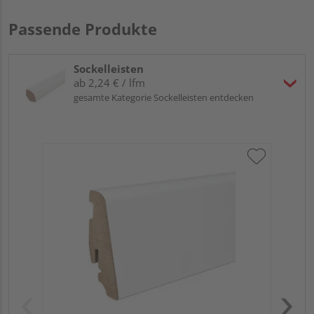
Passende Produkte
Sockelleisten
ab 2,24 € / lfm
gesamte Kategorie Sockelleisten entdecken
HA
PS