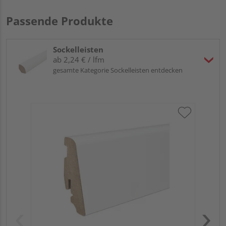
Passende Produkte
Sockelleisten
ab 2,24 € / lfm
gesamte Kategorie Sockelleisten entdecken
HA
wei