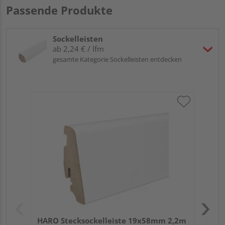
Passende Produkte
Sockelleisten
ab 2,24 € / lfm
gesamte Kategorie Sockelleisten entdecken
HA
PS
HARO Stecksockelleiste 19x58mm 2,2m