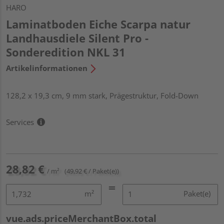
HARO
Laminatboden Eiche Scarpa natur
Landhausdiele Silent Pro -
Sonderedition NKL 31
Artikelinformationen
128,2 x 19,3 cm, 9 mm stark, Prägestruktur, Fold-Down
Services
28,82 €
/ m²
(49,92 € / Paket(e))
m²
Paket(e)
vue.ads.priceMerchantBox.total