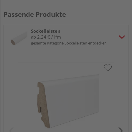
Passende Produkte
Sockelleisten
ab 2,24 € / lfm
gesamte Kategorie Sockelleisten entdecken
HA
PS