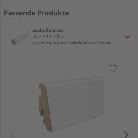
Passende Produkte
Sockelleisten
ab 2,24 € / lfm
gesamte Kategorie Sockelleisten entdecken
HA
PS