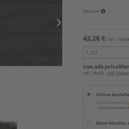
Services
43,28 €
/ m²
(74,96 
vue.ads.priceMe
inkl. MwSt.
zzgl. Versa
Online bestell
Auf Vorbestellun
vue.ads.priceMerch
Beim Händler 