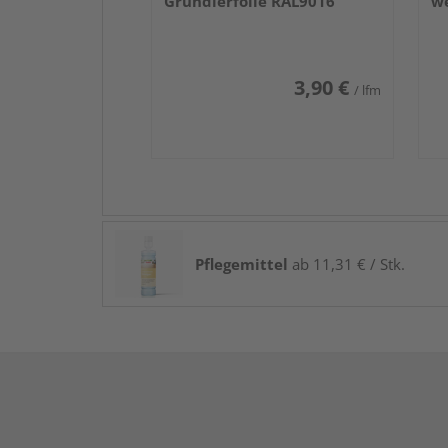
Grundierfolie RAL9016
we
3,90 €
/ lfm
Pflegemittel
ab 11,31 € / Stk.