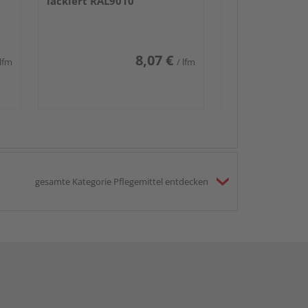
lackiert RAL9010
8,07 €
 lfm
/ lfm
gesamte Kategorie Pflegemittel entdecken