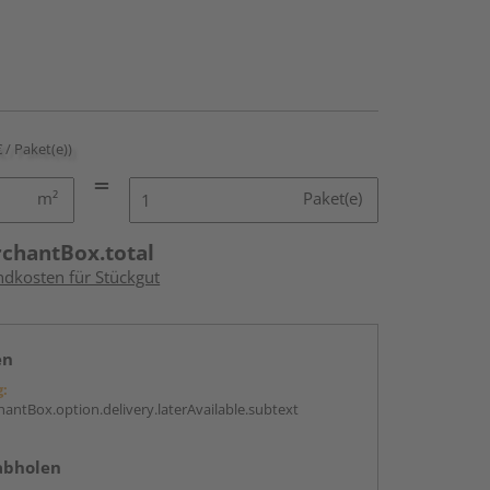
€ / Paket(e))
m²
Paket(e)
rchantBox.total
ndkosten für Stückgut
en
g:
antBox.option.delivery.laterAvailable.subtext
abholen