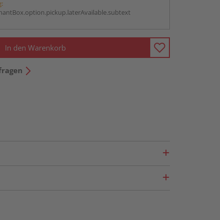
g:
antBox.option.pickup.laterAvailable.subtext
In den Warenkorb
fragen