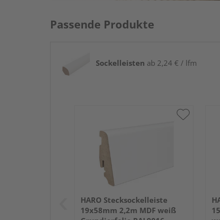
Passende Produkte
Sockelleisten
ab 2,24 € / lfm
HARO Stecksockelleiste
HA
19x58mm 2,2m MDF weiß
1