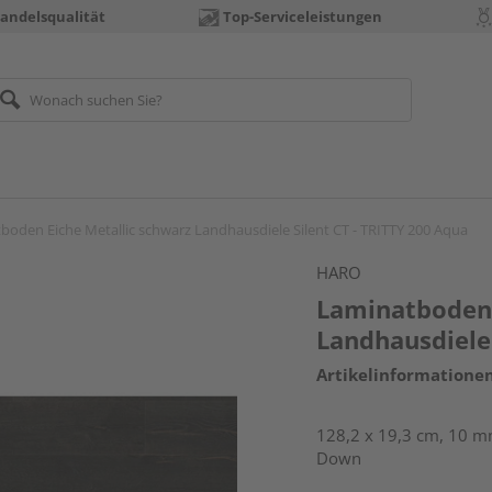
andelsqualität
Top-Serviceleistungen
boden Eiche Metallic schwarz Landhausdiele Silent CT - TRITTY 200 Aqua
HARO
Laminatboden 
Landhausdiele 
Artikelinformatione
128,2 x 19,3 cm, 10 mm
Down