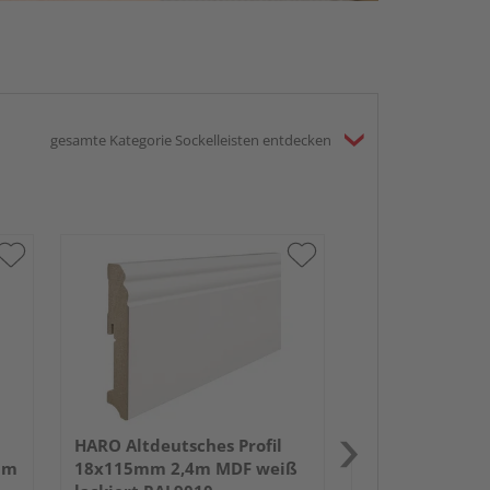
gesamte Kategorie Sockelleisten entdecken
HARO Altdeutsc
18x70mm 2,4m
lackiert RAL90
HARO Altdeutsches Profil
um
18x115mm 2,4m MDF weiß