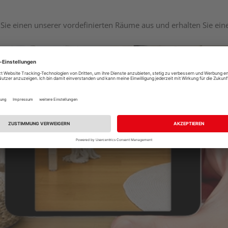
Sie einen unserer vordefinierten Räume aus und erhalten Sie ei
Raumplaner