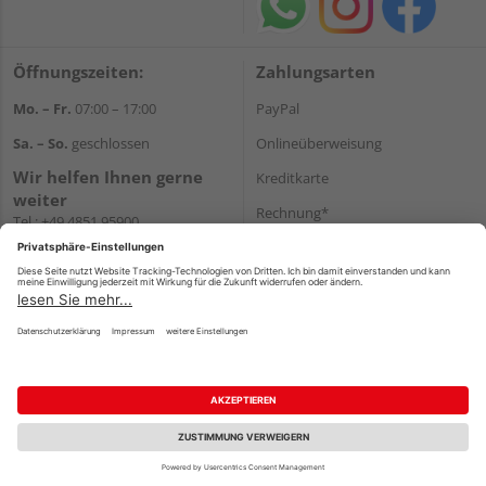
Öffnungszeiten:
Zahlungsarten
Mo. – Fr.
07:00 – 17:00
PayPal
Sa. – So.
geschlossen
Onlineüberweisung
Wir helfen Ihnen gerne
Kreditkarte
weiter
Rechnung*
Tel.:
+49 4851 95900
E-Mail:
info@holzland-
*Bonität vorausgesetzt
jacobsen.de
Versand
WhatsApp
Versandkosten
Impressum
AGB
Widerruf
Datenschutz
Reservierungsbedingungen
Vertrag widerrufen
©
HolzLand GmbH