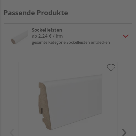
Passende Produkte
Sockelleisten
ab 2,24 € / lfm
gesamte Kategorie Sockelleisten entdecken
HA
PS