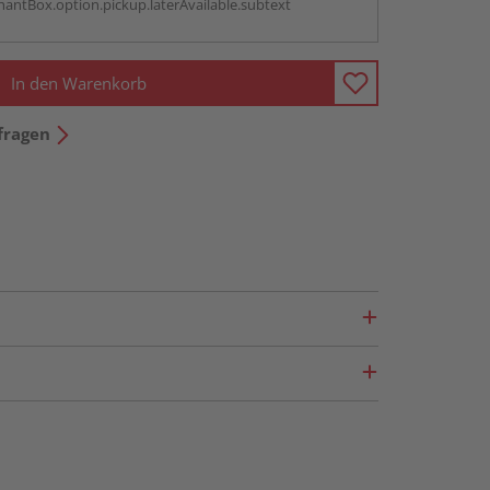
antBox.option.pickup.laterAvailable.subtext
In den Warenkorb
fragen