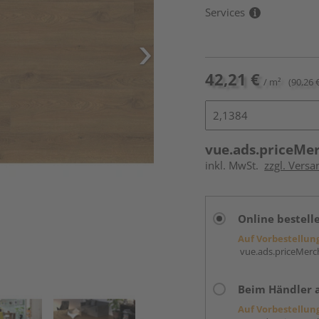
Services
42,21 €
/ m²
(90,26 
vue.ads.priceMe
inkl. MwSt.
zzgl. Versa
Online bestell
Auf Vorbestellun
vue.ads.priceMerch
Beim Händler 
Auf Vorbestellun