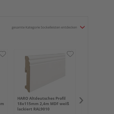
gesamte Kategorie Sockelleisten entdecken
HARO Stecksock
19x58mm 2,2m
foliert struktu
HARO Altdeutsches Profil
um
18x115mm 2,4m MDF weiß
lackiert RAL9010