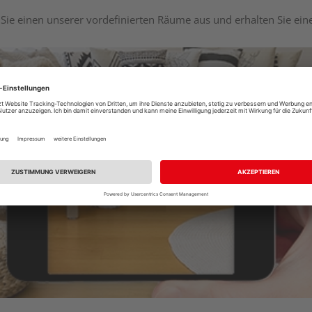
Sie einen unserer vordefinierten Räume aus und erhalten Sie ei
Raumplaner