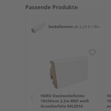
Passende Produkte
Sockelleisten
ab 2,24 € / lfm
HARO Stecksockelleiste
HA
19x58mm 2,2m MDF weiß
1
Grundierfolie RAL9016
we