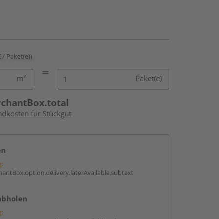
€ / Paket(e))
m²
Paket(e)
rchantBox.total
ndkosten für Stückgut
en
g:
antBox.option.delivery.laterAvailable.subtext
abholen
g: