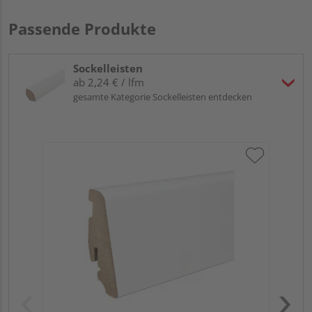
Passende Produkte
Sockelleisten
ab 2,24 € / lfm
gesamte Kategorie Sockelleisten entdecken
HA
PS