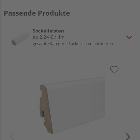
Passende Produkte
Sockelleisten
ab 2,24 € / lfm
gesamte Kategorie Sockelleisten entdecken
HA
PS