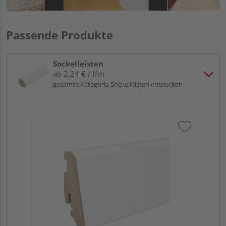
Passende Produkte
Sockelleisten
ab 2,24 € / lfm
gesamte Kategorie Sockelleisten entdecken
HA
PS