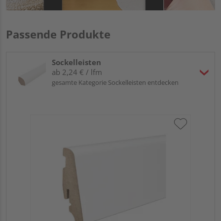
Passende Produkte
Sockelleisten
ab 2,24 € / lfm
gesamte Kategorie Sockelleisten entdecken
HA
PS