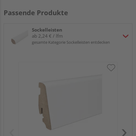
Passende Produkte
Sockelleisten
ab 2,24 € / lfm
gesamte Kategorie Sockelleisten entdecken
HA
wei