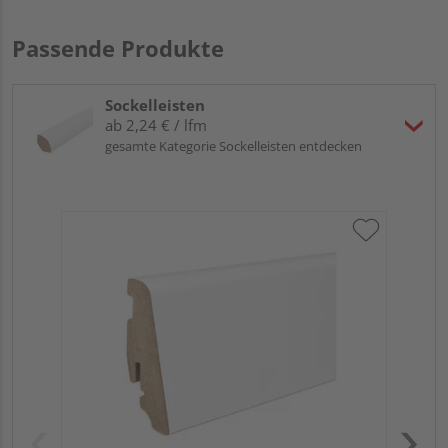
Passende Produkte
Sockelleisten
ab 2,24 € / lfm
gesamte Kategorie Sockelleisten entdecken
HA
PS