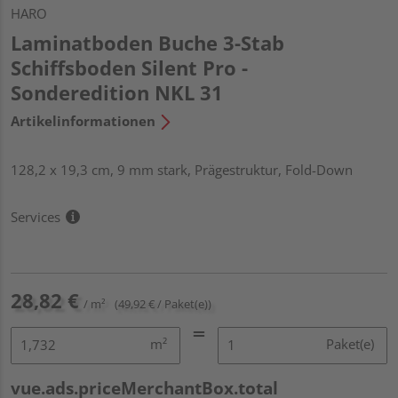
HARO
Laminatboden Buche 3-Stab
Schiffsboden Silent Pro -
Sonderedition NKL 31
Artikelinformationen
128,2 x 19,3 cm, 9 mm stark, Prägestruktur, Fold-Down
Services
28,82 €
/ m²
(49,92 € / Paket(e))
m²
Paket(e)
vue.ads.priceMerchantBox.total