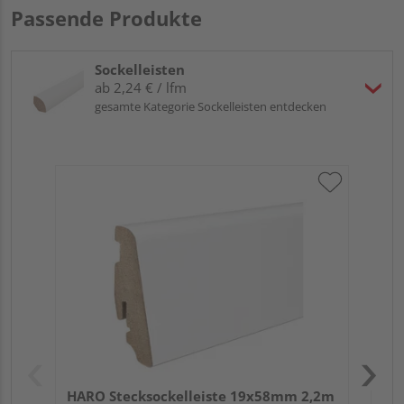
Passende Produkte
Sockelleisten
ab 2,24 € / lfm
gesamte Kategorie Sockelleisten entdecken
HA
PS
HARO Stecksockelleiste 19x58mm 2,2m