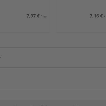
7,97 €
7,16 €
/ lfm
/
²