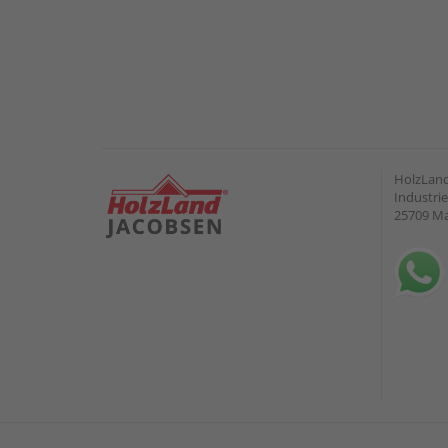
HolzLand
Industrie
25709 M