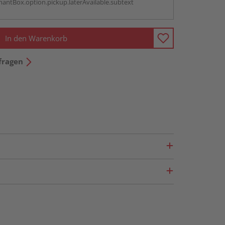
antBox.option.pickup.laterAvailable.subtext
In den Warenkorb
fragen