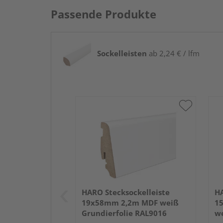
Passende Produkte
Sockelleisten
ab 2,24 € / lfm
HARO Stecksockelleiste
HA
19x58mm 2,2m MDF weiß
1
Grundierfolie RAL9016
we