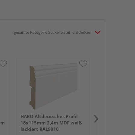
gesamte Kategorie Sockelleisten entdecken
HARO Stecksock
19x58mm 2,2m
foliert struktu
HARO Altdeutsches Profil
um
18x115mm 2,4m MDF weiß
lackiert RAL9010