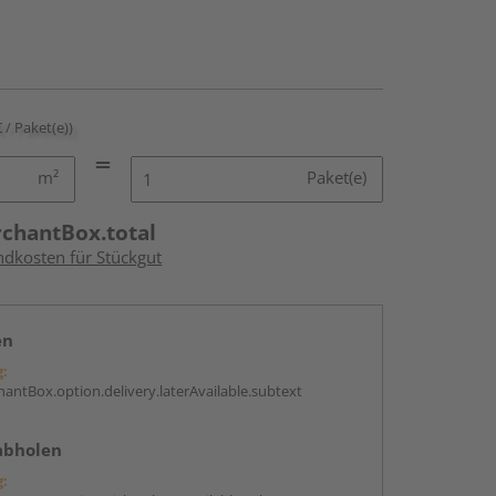
€ / Paket(e))
m²
Paket(e)
rchantBox.total
ndkosten für Stückgut
en
g:
antBox.option.delivery.laterAvailable.subtext
abholen
g: