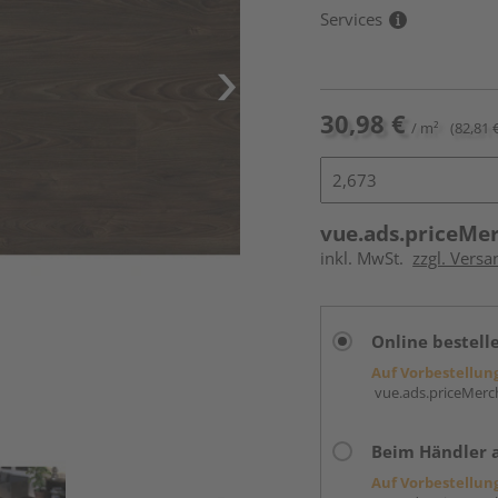
Services
30,98 €
/ m²
(82,81 
vue.ads.priceMe
inkl. MwSt.
zzgl. Versa
Online bestell
Auf Vorbestellun
vue.ads.priceMerch
Beim Händler 
Auf Vorbestellun