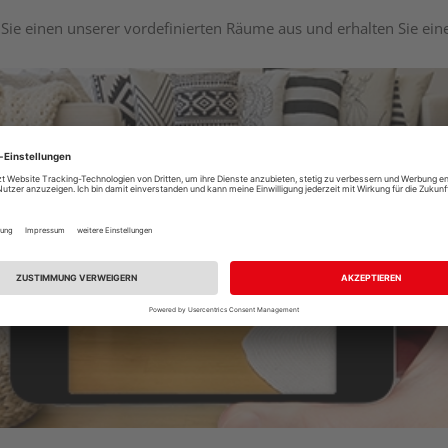
Sie einen unserer vordefinierten Räume aus und erhalten Sie ei
Raumplaner