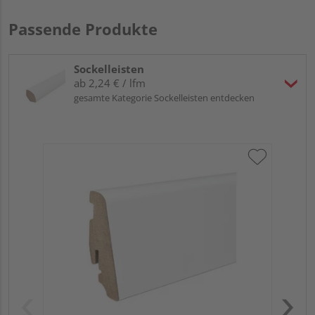
Passende Produkte
Sockelleisten
ab 2,24 € / lfm
gesamte Kategorie Sockelleisten entdecken
HA
PS