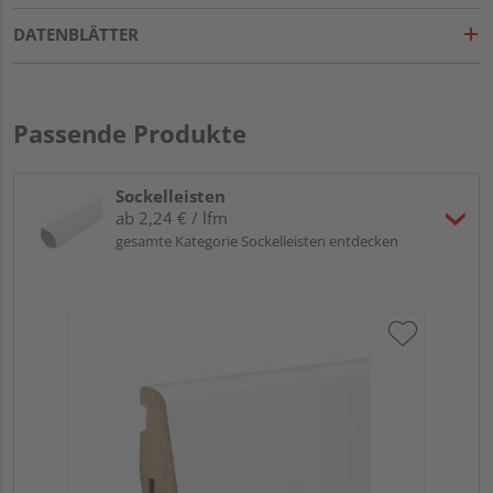
DATENBLÄTTER
Passende Produkte
Sockelleisten
ab 2,24 € / lfm
gesamte Kategorie Sockelleisten entdecken
HA
wei