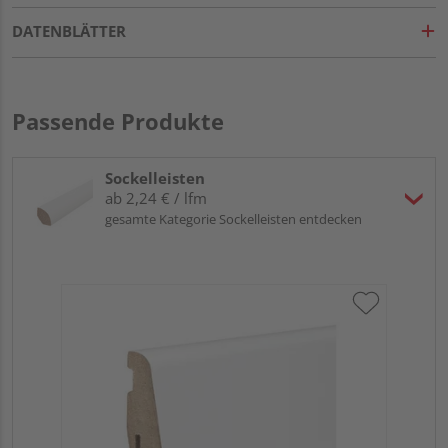
DATENBLÄTTER
Passende Produkte
Sockelleisten
ab 2,24 € / lfm
gesamte Kategorie Sockelleisten entdecken
HA
wei