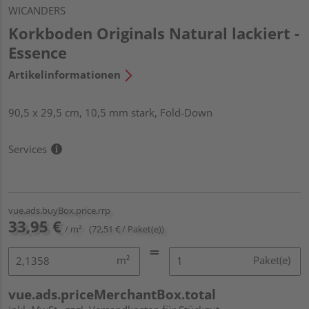
WICANDERS
Korkboden Originals Natural lackiert -
Essence
Artikelinformationen
90,5 x 29,5 cm, 10,5 mm stark, Fold-Down
Services
vue.ads.buyBox.price.rrp
33,95 €
/ m²
(72,51 € / Paket(e))
m²
Paket(e)
vue.ads.priceMerchantBox.total