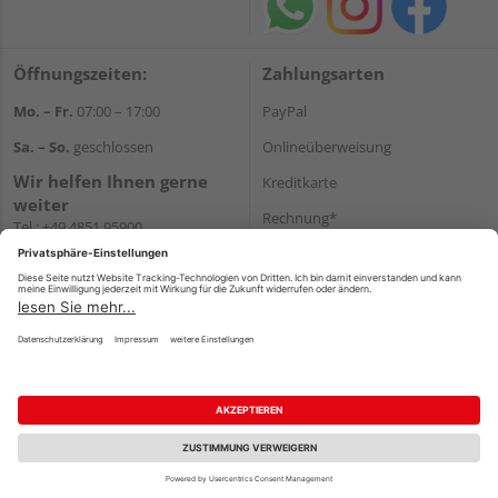
Öffnungszeiten:
Zahlungsarten
Mo. – Fr.
07:00 – 17:00
PayPal
Sa. – So.
geschlossen
Onlineüberweisung
Wir helfen Ihnen gerne
Kreditkarte
weiter
Rechnung*
Tel.:
+49 4851 95900
E-Mail:
info@holzland-
*Bonität vorausgesetzt
jacobsen.de
Versand
WhatsApp
Versandkosten
Impressum
AGB
Widerruf
Datenschutz
Reservierungsbedingungen
Vertrag widerrufen
©
HolzLand GmbH