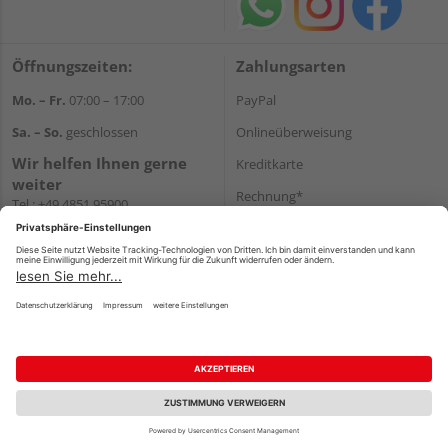
Öffnungszeiten:
Zahlungsarten
Mo. – Fr.
07:00 – 17:00
PayPal
Sa. – So.
geschlossen
Onlineüberweisung
Wir helfen Ihnen gerne
Kreditkarte
weiter
Rechnung*
Tel.:
+49 4851 95900
E-Mail:
info@holzland-
*Bonität vorausgesetzt
jacobsen.de
Versand
WhatsApp
Versandkosten
Impressum
AGB
Widerruf
Datenschutz
Reservierungsbedingungen
Vertrag widerrufen
©
HolzLand GmbH