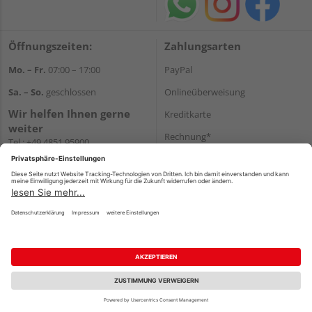
Öffnungszeiten:
Zahlungsarten
Mo. – Fr.
07:00 – 17:00
PayPal
Sa. – So.
geschlossen
Onlineüberweisung
Wir helfen Ihnen gerne
Kreditkarte
weiter
Rechnung*
Tel.:
+49 4851 95900
E-Mail:
info@holzland-
*Bonität vorausgesetzt
jacobsen.de
Versand
WhatsApp
Versandkosten
Impressum
AGB
Widerruf
Datenschutz
Reservierungsbedingungen
Vertrag widerrufen
©
HolzLand GmbH