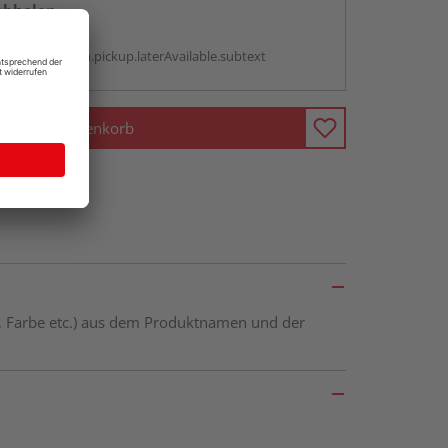
abholen
g:
antBox.option.pickup.laterAvailable.subtext
In den Warenkorb
öße, Farbe etc.) aus dem Produktnamen und der