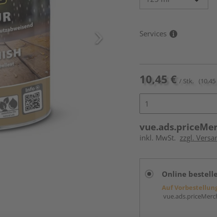
Services
10,45 €
/ Stk.
(10,45 
vue.ads.priceMe
inkl. MwSt.
zzgl. Versa
Online bestell
Auf Vorbestellun
vue.ads.priceMerch