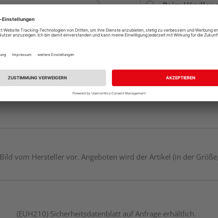
Beim Händler 
Auf Vorbestellun
vue.ads.priceMerch
s Bild vom Hersteller vor. Angeboten wird der Artikel (in der Gr
(EUH210) Sicherheitsdatenblatt auf Anfrage erhältlich.