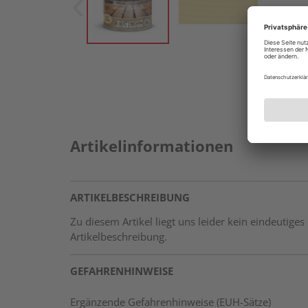
Artikelinformationen
ARTIKELBESCHREIBUNG
Zu diesem Artikel liegt uns leider kein eindeutige
Artikelbeschreibung.
GEFAHRENHINWEISE
Ergänzende Gefahrenhinweise (EUH-Sätze)