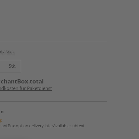
€ / Stk.)
Stk.
rchantBox.total
ndkosten für Paketdienst
en
g:
antBox.option.delivery.laterAvailable.subtext