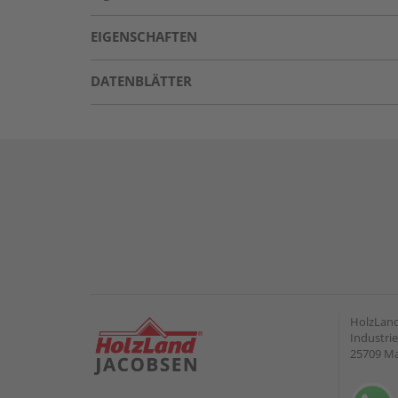
EIGENSCHAFTEN
DATENBLÄTTER
HolzLand
Industrie
25709 M