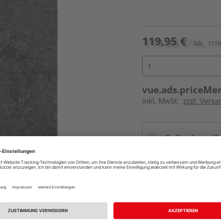
119,95 €
/ Stk.
(119
vue.ads.priceMe
inkl. MwSt.
zzgl. Versa
Online bestell
Auf Vorbestellun
vue.ads.priceMerch
Beim Händler 
Auf Vorbestellun
vue.ads.priceMerch