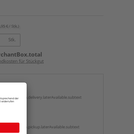
,95 € / Stk.)
Stk.
rchantBox.total
ndkosten für Stückgut
en
g:
antBox.option.delivery.laterAvailable.subtext
abholen
g:
antBox.option.pickup.laterAvailable.subtext