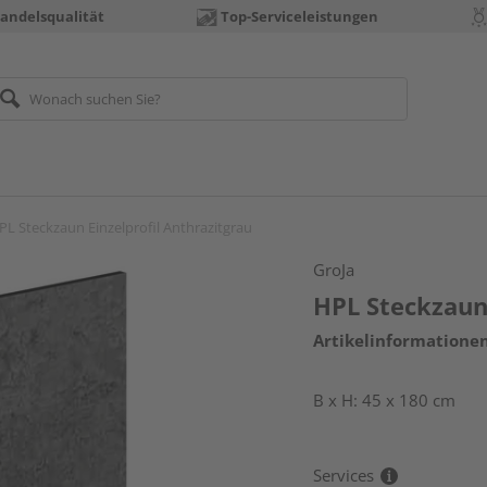
andelsqualität
Top-Serviceleistungen
PL Steckzaun Einzelprofil Anthrazitgrau
GroJa
HPL Steckzaun 
Artikelinformatione
B x H: 45 x 180 cm
Services