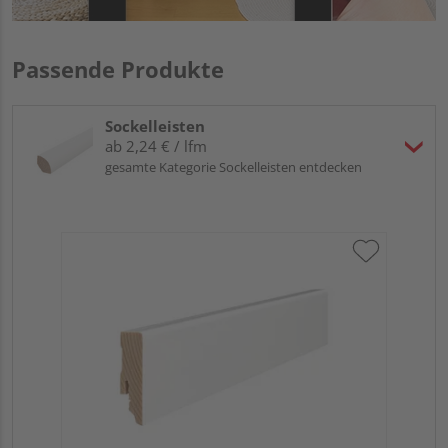
Passende Produkte
Sockelleisten
ab 2,24 € / lfm
gesamte Kategorie Sockelleisten entdecken
HA
o.F
Näs