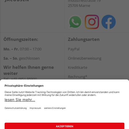
Industriestrasse 19
25709 Marne
Öffnungszeiten:
Zahlungsarten
Mo. – Fr.
07:00 – 17:00
PayPal
Sa. – So.
geschlossen
Onlineüberweisung
Wir helfen Ihnen gerne
Kreditkarte
weiter
Rechnung*
Tel.:
+49 4851 95900
E-Mail:
info@holzland-
*Bonität vorausgesetzt
jacobsen.de
Versand
WhatsApp
Versandkosten
Impressum
AGB
Widerruf
Datenschutz