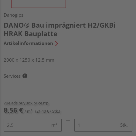
Danogips
DANO® Bau imprägniert H2/GKBi
HRAK Bauplatte
Artikelinformationen
2000 x 1250 x 12,5 mm
Services
vue.ads.buyBox.price.rrp
8,56 €
/ m²
(21,40 € / Stk.)
m²
Stk.