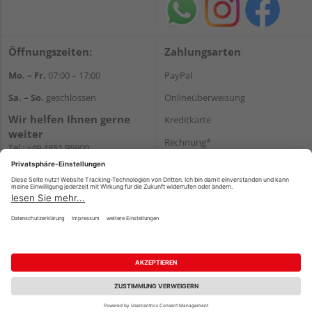
Öffnungszeiten:
Zahlungsarten
Mo. – Fr.
07:00 – 17:00
PayPal
Sa. – So.
geschlossen
Onlineüberweisung
Wir helfen Ihnen gerne
Kreditkarte
weiter
Rechnung*
Tel.:
+49 4851 95900
E-Mail:
info@holzland-
*Bonität vorausgesetzt
jacobsen.de
Versand
WhatsApp
Versandkosten
Impressum
AGB
Widerruf
Datenschutz
Reservierungsbedingungen
Vertrag widerrufen
©
HolzLand GmbH