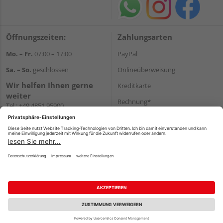
Öffnungszeiten:
Zahlungsarten
Mo. – Fr.
07:00 – 17:00
PayPal
Sa. – So.
geschlossen
Onlineüberweisung
Wir helfen Ihnen gerne
Kreditkarte
weiter
Rechnung*
Tel.:
+49 4851 95900
E-Mail:
info@holzland-
*Bonität vorausgesetzt
jacobsen.de
Versand
WhatsApp
Versandkosten
Impressum
AGB
Widerruf
Datenschutz
Reservierungsbedingungen
Vertrag widerrufen
©
HolzLand GmbH