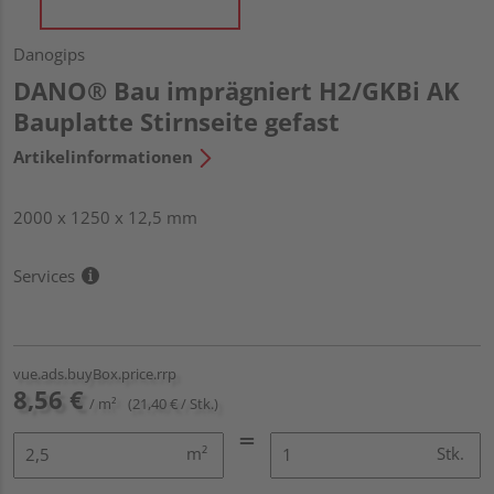
Danogips
DANO® Bau imprägniert H2/GKBi AK
Bauplatte Stirnseite gefast
Artikelinformationen
2000 x 1250 x 12,5 mm
Services
vue.ads.buyBox.price.rrp
8,56 €
/ m²
(21,40 € / Stk.)
m²
Stk.