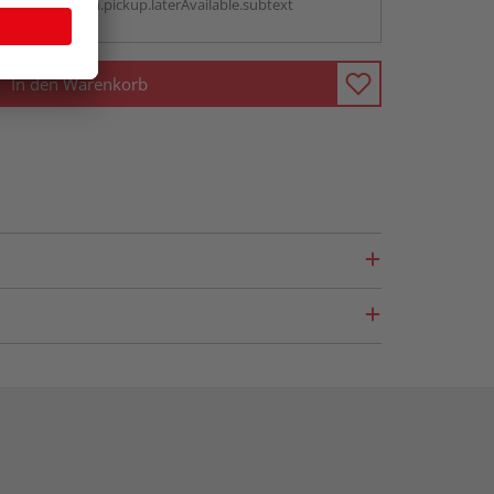
antBox.option.pickup.laterAvailable.subtext
In den Warenkorb