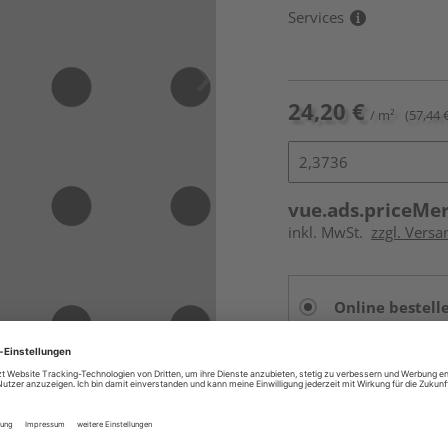
Services
24,20 €
/ m²
(57,44 €
vue.ads.priceMe
inkl. MwSt.
zzgl. Versa
Online bestell
Auf Vorbestellun
vue.ads.priceMerch
Beim Händler 
Auf Vorbestellun