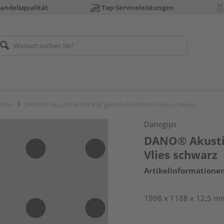
andelsqualität
Top-Serviceleistungen
atten
DANO® Akustik 6/18R 4SK gerade Rundloch Vlies schwarz
Danogips
DANO® Akusti
Vlies schwarz
Artikelinformatione
1998 x 1188 x 12,5 m