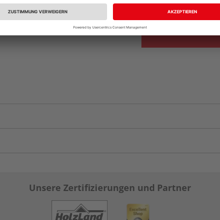
vue.ads.priceMerch
Unsere Zertifizierungen und Partner