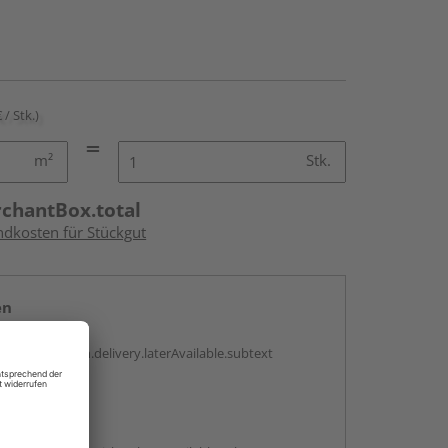
 / Stk.)
m²
Stk.
rchantBox.total
ndkosten für Stückgut
en
g:
antBox.option.delivery.laterAvailable.subtext
abholen
g: