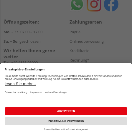
Öffnungszeiten:
Zahlungsarten
Mo. – Fr.
07:00 – 17:00
PayPal
Sa. – So.
geschlossen
Onlineüberweisung
Wir helfen Ihnen gerne
Kreditkarte
weiter
Rechnung*
Tel.:
+49 4851 95900
E-Mail:
info@holzland-
*Bonität vorausgesetzt
jacobsen.de
Versand
WhatsApp
Versandkosten
Impressum
AGB
Widerruf
Datenschutz
Reservierungsbedingungen
Vertrag widerrufen
©
HolzLand GmbH