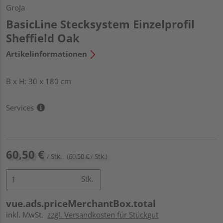
GroJa
BasicLine Stecksystem Einzelprofil
Sheffield Oak
Artikelinformationen
B x H: 30 x 180 cm
Services
60,50 €
/ Stk.
(60,50 € / Stk.)
Stk.
vue.ads.priceMerchantBox.total
inkl. MwSt.
zzgl. Versandkosten für Stückgut