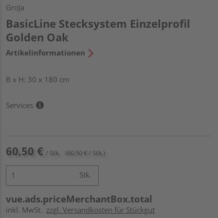
GroJa
BasicLine Stecksystem Einzelprofil
Golden Oak
Artikelinformationen
B x H: 30 x 180 cm
Services
60,50 €
/ Stk.
(60,50 € / Stk.)
Stk.
vue.ads.priceMerchantBox.total
inkl. MwSt.
zzgl. Versandkosten für Stückgut