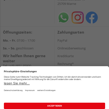
25709 Marne
Öffnungszeiten:
Zahlungsarten
Mo. – Fr.
07:00 – 17:00
PayPal
Sa. – So.
geschlossen
Onlineüberweisung
Wir helfen Ihnen gerne
Kreditkarte
weiter
Rechnung*
Tel.:
+49 4851 95900
E-Mail:
info@holzland-
*Bonität vorausgesetzt
jacobsen.de
Versand
WhatsApp
Versandkosten
Impressum
AGB
Widerruf
Datenschutz